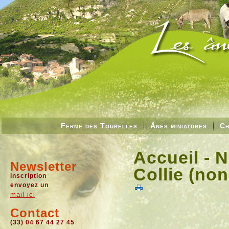
Ferme des Tourelles
Ânes miniatures
Ch
Accueil - 
Newsletter
Collie (no
inscription
envoyez un
mail ici
Contact
(33) 04 67 44 27 45