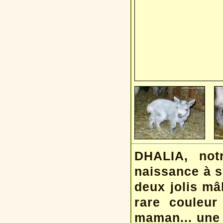
DHALIA, not
naissance à s
deux jolis mâl
rare couleu
maman... une v