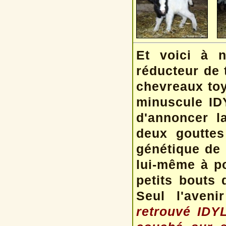
Et voici à 
réducteur de 
chevreaux toys
minuscule IDY
d'annoncer l
deux goutte
génétique de 
lui-même à po
petits bouts 
Seul l'aveni
retrouvé IDY