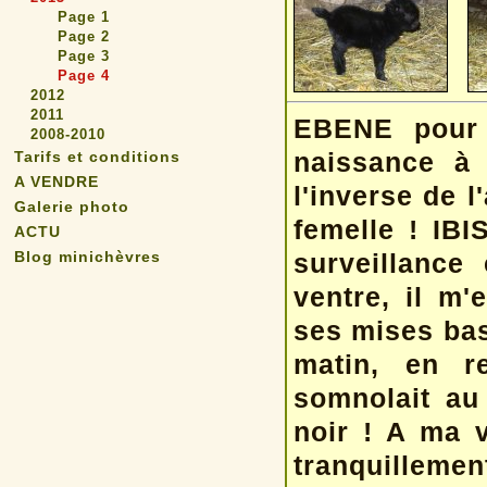
Page 1
Page 2
Page 3
Page 4
2012
2011
EBENE pour 
2008-2010
naissance à 
Tarifs et conditions
A VENDRE
l'inverse de l
Galerie photo
femelle ! IBI
ACTU
Blog minichèvres
surveillance
ventre, il m'e
ses mises bas 
matin, en r
somnolait au
noir ! A ma v
tranquillement 