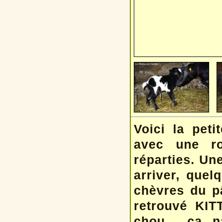
Voici la pet
avec une ro
réparties. Un
arriver, quel
chèvres du pâ
retrouvé KIT
chou... ça 