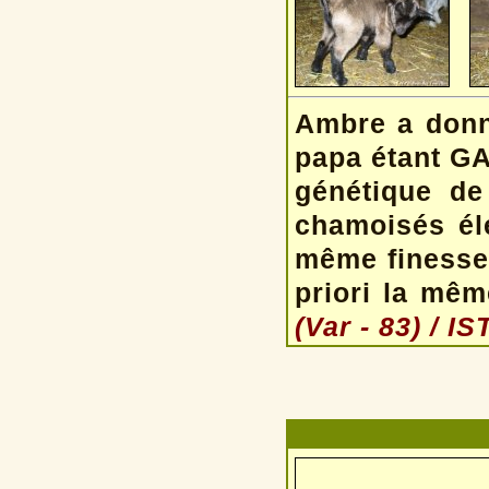
Ambre a donn
papa étant GA
génétique de
chamoisés élé
même finesse 
priori la mêm
(Var - 83) / I