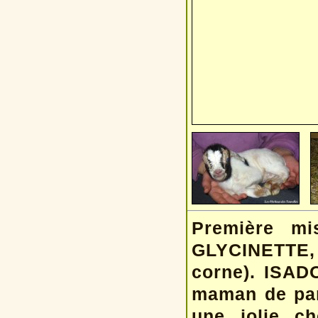
Première mi
GLYCINETTE,
corne). ISAD
maman de part
une jolie ch