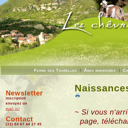
Ferme des Tourelles
Ânes miniatures
Ch
Naissances
Newsletter
inscription
envoyez un
mail ici
~ Si vous n'arr
Contact
page, télécha
(33) 04 67 44 27 45