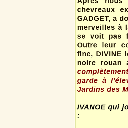
Après nous 
chevreaux ex
GADGET, a don
merveilles à 
se voit pas 
Outre leur c
fine, DIVINE 
noire rouan 
complètement 
garde à l'él
Jardins des Ma
IVANOE qui jo
: