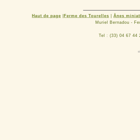
Haut de page
|
Ferme des Tourelles
|
Ânes minia
Muriel Bernadou - F
Tel : (33) 04 67 44
s