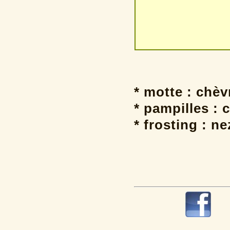
* motte : chè
* pampilles : 
* frosting : ne
R