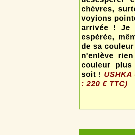
chèvres, sur
voyions point
arrivée ! Je
espérée, même
de sa couleur
n'enlève rie
couleur plus
soit !
USHKA e
: 220 € TTC)