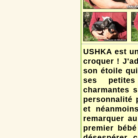
USHKA est une
croquer ! J'a
son étoile qu
ses petite
charmantes s
personnalité 
et néanmoins
remarquer au 
premier bébé
désespérer c