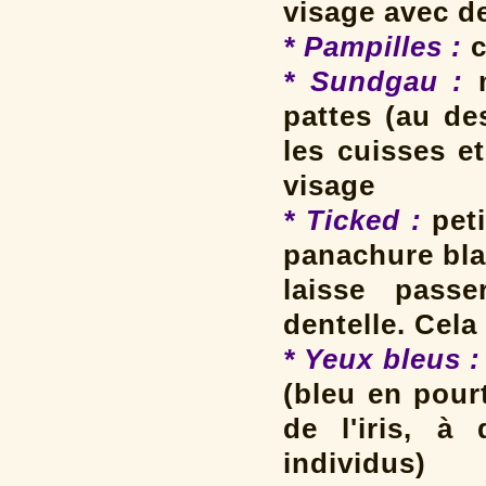
visage avec d
* Pampilles
:
c
* Sundgau :
pattes (au de
les cuisses e
visage
* Ticked :
peti
panachure bla
laisse passe
dentelle. Cela
* Yeux bleus :
(bleu en pour
de l'iris, à
individus)