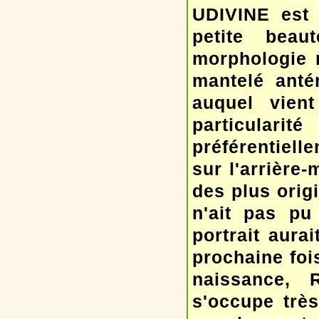
UDIVINE est 
petite bea
morphologie m
mantelé anté
auquel vien
particular
préférentiell
sur l'arrière
des plus ori
n'ait pas pu
portrait aura
prochaine fois
naissance,
s'occupe très