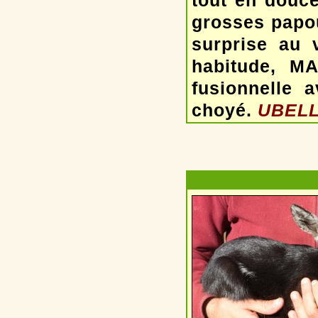
tout en douce
grosses papou
surprise au
habitude, MA
fusionnelle 
choyé.
UBELLI