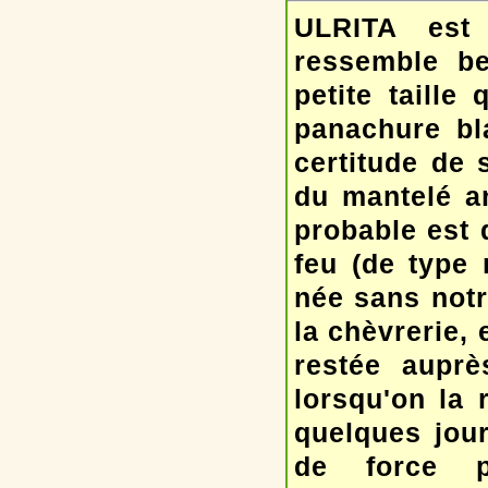
ULRITA est 
ressemble b
petite taille
panachure bla
certitude de s
du mantelé an
probable est 
feu (de type
née sans notr
la chèvrerie, 
restée auprè
lorsqu'on la r
quelques jou
de force p