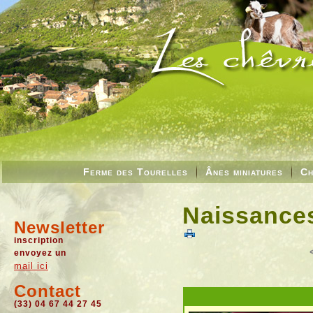
Ferme des Tourelles
Ânes miniatures
Ch
Naissances
Newsletter
inscription
envoyez un
mail ici
Contact
(33) 04 67 44 27 45