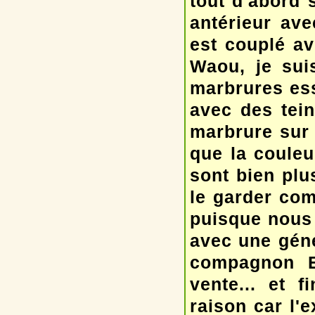
tout d'abord 
antérieur av
est couplé av
Waou, je sui
marbrures ess
avec des tein
marbrure sur 
que la couleu
sont bien plu
le garder com
puisque nous
avec une géné
compagnon E
vente... et f
raison car l