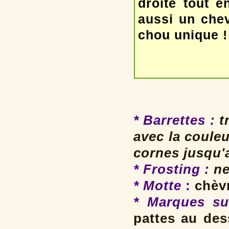
droite tout 
aussi un chev
chou unique 
* Barrettes
:
tr
avec la coule
cornes jusqu'
* Frosting
:
ne
* Motte
:
chèvr
* Marques su
pattes au des