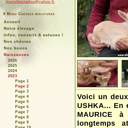
murielbernadou@yahoo.fr
Menu Chèvres miniatures
Accueil
Notre élevage
Infos, conseils & astuces !
Nos chèvres
Nos boucs
Naissances
2026
2025
2024
2023
Page 1
Page 2
Page 3
Voici un deux
Page 4
Page 5
USHKA... En e
Page 6
Page 7
MAURICE à q
Page 8
longtemps at
Page 9
Page 10