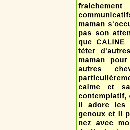
fraichement
communicatifs
maman s'occup
pas son atten
que CALINE é
téter d'autr
maman pour 
autres ch
particulièreme
calme et s
contemplatif,
Il adore les
genoux et il 
nez avec moi