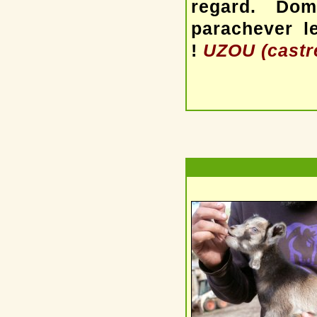
regard. Dom
parachever l
!
UZOU (castré