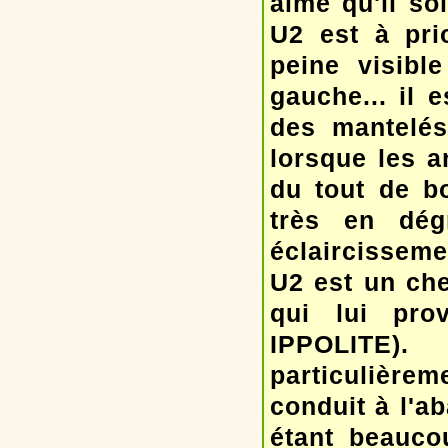
aimé qu'il so
U2 est à pri
peine visibl
gauche... il e
des mantelés
lorsque les a
du tout de bo
très en dég
éclaircissem
U2 est un che
qui lui prov
IPPOLITE).
particulièr
conduit à l'a
étant beauco