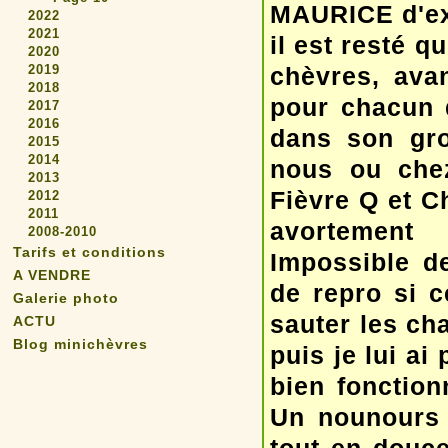
MAURICE d'ex
2022
2021
il est resté q
2020
2019
chèvres, ava
2018
pour chacun d
2017
2016
dans son gro
2015
2014
nous ou chez
2013
Fièvre Q et C
2012
2011
avortement 
2008-2010
Tarifs et conditions
Impossible d
A VENDRE
de repro si ce
Galerie photo
sauter les ch
ACTU
Blog minichèvres
puis je lui ai
bien fonctio
Un nounours 