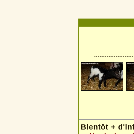
----------------------
Bientôt + d'in