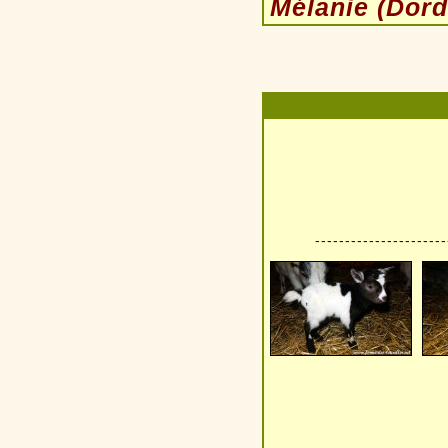
Mélanie (Dord
----------------------