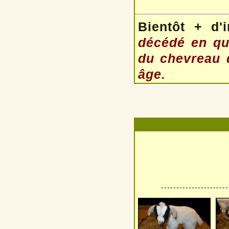
Bientôt + d'
décédé en qu
du chevreau 
âge.
----------------------