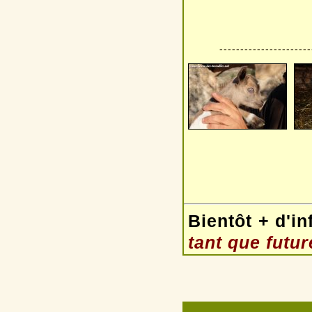
----------------------
Bientôt + d'in
tant que futu