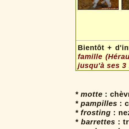
Bientôt + d'i
famille (Hérau
jusqu'à ses 3
* motte
: chèv
* pampilles
: c
* frosting
: ne
* barrettes
: t