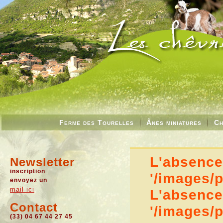
Ferme des Tourelles
Ânes miniatures
Ch
L'absence 
Newsletter
inscription
'/images/
envoyez un
mail ici
L'absence 
Contact
'/images/
(33) 04 67 44 27 45