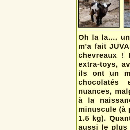
Oh la la.... 
m'a fait JUV
chevreaux ! I
extra-toys, a
ils ont un m
chocolatés 
nuances, malg
à la naissan
minuscule (à 
1.5 kg). Quan
aussi le plus