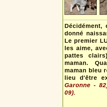
Décidément, 
donné naissa
Le premier L
les aime, ave
pattes clair
maman. Quant
maman bleu ro
lieu d'être e
Garonne - 82
09).