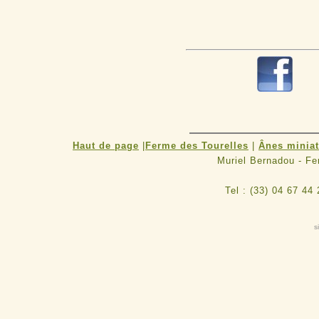
R
Haut de page
|
Ferme des Tourelles
|
Ânes minia
Muriel Bernadou - F
Tel : (33) 04 67 44
s