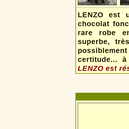
LENZO est u
chocolat fonc
rare robe e
superbe, trè
possiblemen
certitude...
LENZO est rés