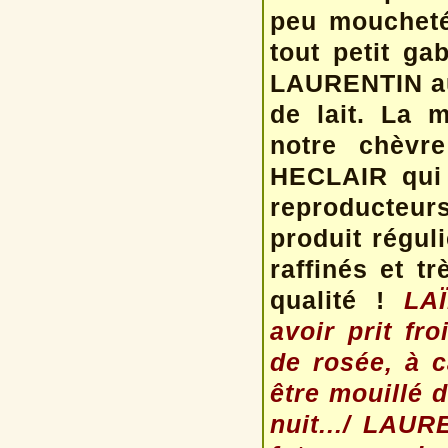
peu moucheté
tout petit ga
LAURENTIN au
de lait. La 
notre chèvr
HECLAIR qui 
reproducteurs
produit régul
raffinés et t
qualité !
LA
avoir prit fr
de rosée, à ca
être mouillé d
nuit.../ LAUR