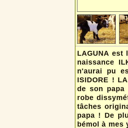
LAGUNA est l
naissance IL
n'aurai pu e
ISIDORE ! LA
de son papa m
robe dissymét
tâches origin
papa ! De plu
bémol à mes y