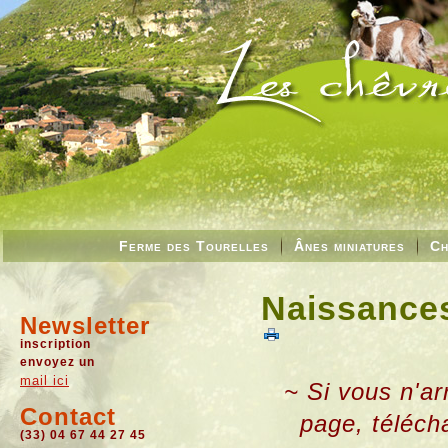
Ferme des Tourelles
Ânes miniatures
Ch
Naissances
Newsletter
inscription
envoyez un
mail ici
~ Si vous n'ar
Contact
page, téléch
(33) 04 67 44 27 45