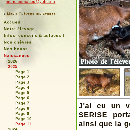
murielbernadou@yahoo.fr
Menu Chèvres miniatures
Accueil
Notre élevage
Infos, conseils & astuces !
Nos chèvres
Nos boucs
Naissances
2026
2025
Page 1
Page 2
Page 3
Page 4
Page 5
Page 6
Page 7
J'ai eu un 
Page 8
SERISE port
Page 9
Page 10
ainsi que la 
Page 11
2024