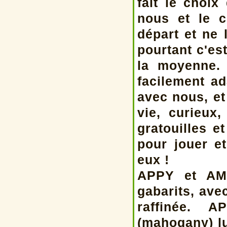
fait le choi
nous et le c
départ et ne 
pourtant c'es
la moyenne.
facilement a
avec nous, et
vie, curieux
gratouilles e
pour jouer et
eux !
APPY et AM
gabarits, ave
raffinée. 
(mahogany) lu