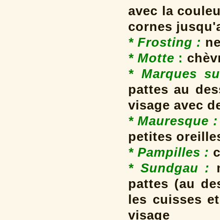
avec la coule
cornes jusqu'
* Frosting
:
ne
* Motte
:
chèvr
* Marques su
pattes au des
visage avec d
* Mauresque :
petites oreille
* Pampilles
:
c
* Sundgau :
pattes (au de
les cuisses e
visage