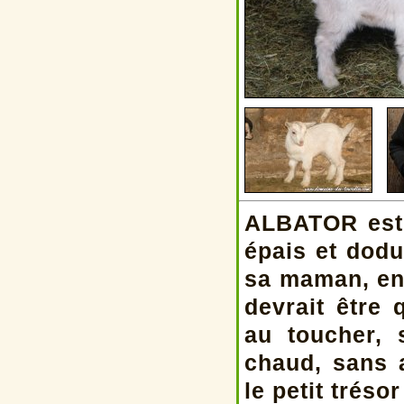
ALBATOR est 
épais et dodu,
sa maman, en 
devrait être
au toucher, 
chaud, sans 
le petit trés