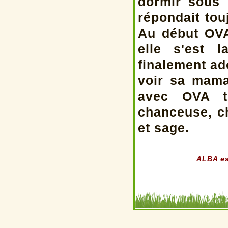
dormir sous 
répondait tou
Au début OVA
elle s'est 
finalement ad
voir sa mam
avec OVA tr
chanceuse, c
et sage.
ALBA es