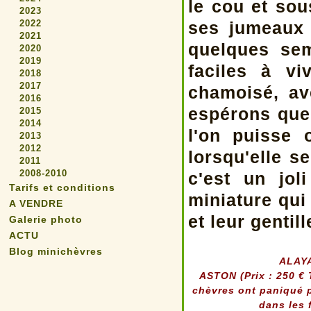
le cou et sou
2023
2022
ses jumeaux 
2021
quelques se
2020
2019
faciles à v
2018
2017
chamoisé, av
2016
espérons que
2015
2014
l'on puisse 
2013
2012
lorsqu'elle 
2011
2008-2010
c'est un jol
Tarifs et conditions
miniature qui
A VENDRE
et leur gentil
Galerie photo
ACTU
Blog minichèvres
ALAYA
ASTON (Prix : 250 € 
chèvres ont paniqué p
dans les 