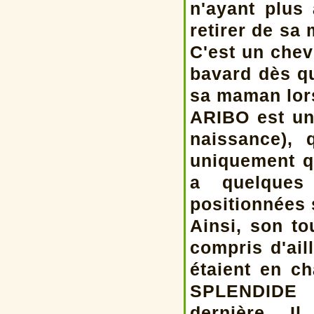
n'ayant plus
retirer de sa
C'est un chev
bavard dès qu
sa maman lorsq
ARIBO est un 
naissance),
uniquement q
a quelques 
positionnées s
Ainsi, son to
compris d'ail
étaient en c
SPLENDIDE n
dernière. I