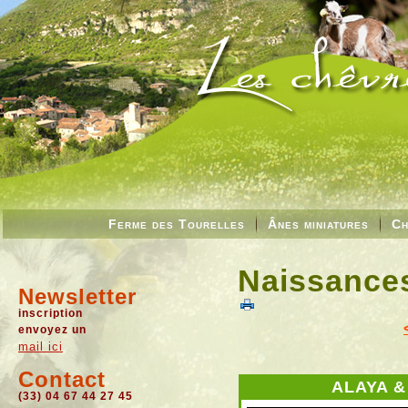
Ferme des Tourelles
Ânes miniatures
Ch
Naissances
Newsletter
inscription
envoyez un
mail ici
Contact
ALAYA 
(33) 04 67 44 27 45