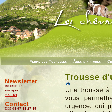
Ferme des Tourelles
Ânes miniatures
Ch
Trousse d
Newsletter
inscription
Une trousse à
envoyez un
mail ici
vous permettr
Contact
urgence, qui p
(33) 04 67 44 27 45