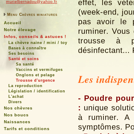
effet, les vét
murielbernadou@yahoo.fr
(week-end, jour
Menu Chèvres miniatures
pas avoir le 
Accueil
ruminer. Vous 
Notre élevage
Infos, conseils & astuces !
trousse à 
La chèvre naine / mini / toy
Bases à connaître
désinfectant...
Ses besoins
Santé et soins
Sa santé
Vaccins et vermifuges
Les indispen
Onglons et pelage
Trousse d'urgence
La reproduction
Législation / identification
- Poudre pour
L'achat
Divers
:
unique solutio
Nos chèvres
Nos boucs
à ruminer. A 
Naissances
symptômes. Pou
Tarifs et conditions