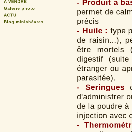
- Produit à ba
A VENDRE
Galerie photo
permet de calm
ACTU
précis
Blog minichèvres
- Huile :
type 
de raisin...),
être mortels 
digestif (suit
étranger ou ap
parasitée).
- Seringues
d
d'administrer 
de la poudre à 
injection avec
- Thermomètr