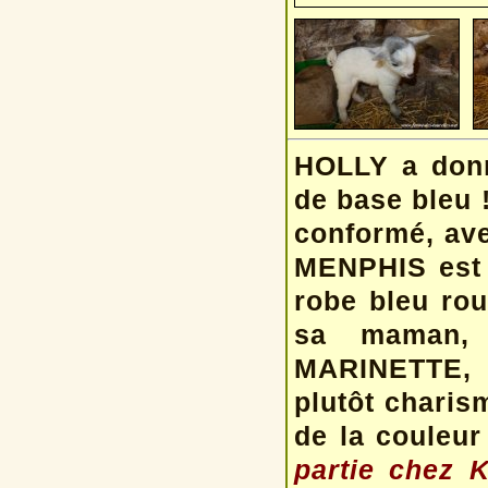
HOLLY a donn
de base bleu !
conformé, ave
MENPHIS est 
robe bleu rou
sa maman, 
MARINETTE, c
plutôt charis
de la couleur
partie chez K