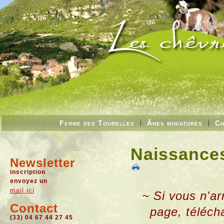
Ferme des Tourelles
Ânes miniatures
Ch
Naissances
Newsletter
inscription
envoyez un
mail ici
~ Si vous n'ar
Contact
page, téléch
(33) 04 67 44 27 45