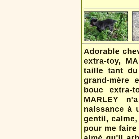
Adorable chev
extra-toy, M
taille tant d
grand-mère e
bouc extra-
MARLEY n'a
naissance à u
gentil, calme
pour me faire 
aimé qu'il ar