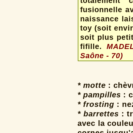
totalement 
fusionnelle a
naissance lais
toy (soit envi
soit plus pet
fifille.
MADE
Saône - 70)
* motte
: chèv
* pampilles
: c
* frosting
: ne
* barrettes
: t
avec la coule
cornes jusqu'