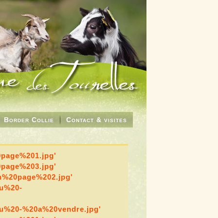
Border Collie
Contact & visites
20page%201.jpg'
20page%203.jpg'
ion%20page%202.jpg'
au%20-
neau%20-%20a%20vendre.jpg'