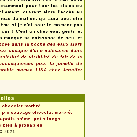
notamment pour fixer les claies ou
cilement, ouvrant alors l'accès au
vreau dalmatien, qui aura peut-être
même si je n'ai pour le moment pas
 cas ! C'est un chevreau, gentil et
ons manqué sa naissance de peu, et
incée dans la poche des eaux alors
ous occuper d'une naissance dans
ibilité de visibilité du fait de la
conséquences pour la jumelle de
dorable maman LIKA chez Jennifer
elles
 chocolat marbré
 pie sauvage chocolat marbré,
-poils crème, poils longs
ibles à probables
0-2021