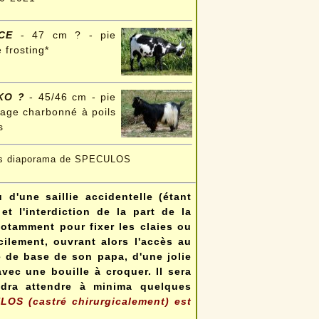
CE
- 47 cm ? - pie
e frosting*
KO ?
- 45/46 cm - pie
age charbonné à poils
s
rs diaporama de SPECULOS
 d'une saillie accidentelle
(étant
t l'interdiction de la part de la
notamment pour fixer les claies ou
cilement, ouvrant alors l'accès au
 de base de son papa, d'une jolie
avec une bouille à croquer. Il sera
udra attendre à minima quelques
OS (castré chirurgicalement) est