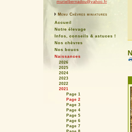
murielbernadou@yahoo.fr
Menu Chèvres miniatures
Accueil
Notre élevage
Infos, conseils & astuces !
Nos chèvres
Nos boucs
N
Naissances
2026
2025
2024
2023
2022
2021
Page 1
Page 2
Page 3
Page 4
Page 5
Page 6
Page 7
Page 8