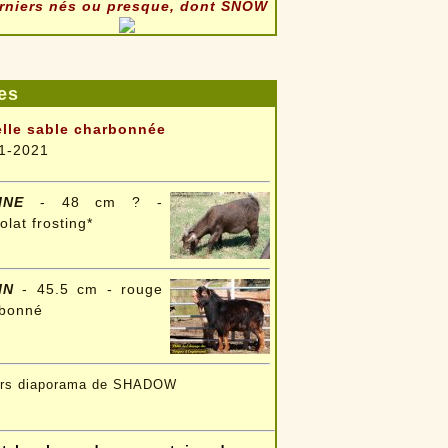
derniers nés ou presque, dont SNOW
es
lle sable charbonnée
1-2021
INE
- 48 cm ? -
olat frosting*
IN
- 45.5 cm - rouge
rbonné
ers diaporama de SHADOW