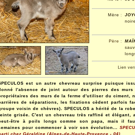
Mère :
JOY
noir
Père
:
MAÏ
sauv
long
Lien ve
SPECULOS est un autre chevreau surprise puisque issu
donné l'absence de joint autour des pierres des murs e
propriétaires des murs de la ferme d'utiliser du ciment, 
barrières de séparations, les fixations cèdent parfois fa
groupe voisin de chèvres). SPECULOS a hérité de la robe
teinte grisée. C'est un chevreau très raffiné et élégant, 
peut-être à poils longs comme son papa, mais il fa
semaines pour commencer à voir son évolution...
SPECUL
parti chez Géraldine (Alpes-de-Haute-Provence - 04)