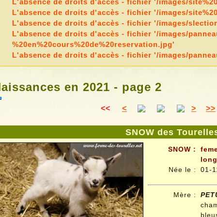
L'absence de droits d'accès - fichier '/images/site%
L'absence de droits d'accès - fichier '/images/site%
L'absence de droits d'accès - fichier '/images/slect
L'absence de droits d'accès - fichier '/images/panne
%20en%20cours%20de%20reservation.jpg'
L'absence de droits d'accès - fichier '/images/pan
aissances en 2021 - page 2
<<
<
>
>>
SNOW des Tourelle
SNOW
:
feme
long
Née le
:
01-1
Mère :
PET
cha
bleu