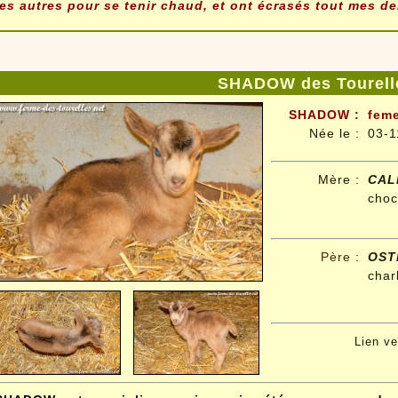
les autres pour se tenir chaud, et ont écrasés tout mes 
SHADOW des Tourell
SHADOW
:
feme
Née le
:
03-1
Mère :
CAL
choc
Père
:
OST
cha
Lien v