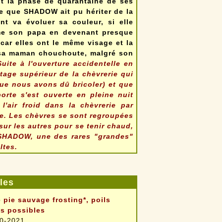
t la phase de quarantaine de ses
ie que SHADOW ait pu hériter de la
t va évoluer sa couleur, si elle
mme son papa en devenant presque
car elles ont le même visage et la
e sa maman chouchoute, malgré son
Suite à l'ouverture accidentelle en
étage supérieur de la chèvrerie qui
ue nous avons dû bricoler) et que
porte s'est ouverte en pleine nuit
l'air froid dans la chèvrerie par
e. Les chèvres se sont regroupées
sur les autres pour se tenir chaud,
S
HADOW, une des rares "grandes"
ltes.
les
 pie sauvage frosting*, poils
s possibles
0-2021