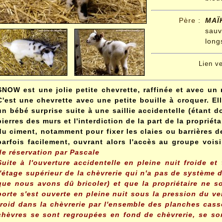
Père
:
MA
sauv
long
Lien v
SNOW est une jolie petite chevrette, raffinée et avec u
C'est une chevrette avec une petite bouille à croquer. El
un bébé surprise suite à une saillie accidentelle
(étant d
pierres des murs et l'interdiction de la part de la propriét
du ciment, notamment pour fixer les claies ou barrières d
parfois facilement, ouvrant alors l'accès au groupe vois
de réservation par Pascale
Suite à l'ouverture accidentelle en pleine nuit froide et
l'étage supérieur de la chèvrerie qui n'a pas de système 
que nous avons dû bricoler) et que la propriétaire ne so
porte s'est ouverte en pleine nuit sous la pression du vent
froid dans la chèvrerie par l'ensemble des planches cas
chèvres se sont regroupées en fond de chèvrerie, se so