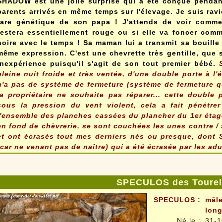
SHADOW est une jolie surprise qui a été conçue pendan
parents arrivés en même temps sur l'élevage. Je suis rav
rare génétique de son papa ! J'attends de voir commen
restera essentiellement rouge ou si elle va foncer co
noire avec le temps ! Sa maman lui a transmit sa bouille 
même expression. C'est une chevrette très gentille, qu
inexpérience puisqu'il s'agit de son tout premier bébé.
pleine nuit froide et très ventée, d'une double porte à l'
n'a pas de système de fermeture (système de fermeture q
la propriétaire ne souhaite pas réparer... cette double 
sous la pression du vent violent, cela a fait pénétrer 
l'ensemble des planches cassées du plancher du 1er étag
en fond de chèvrerie, se sont couchées les unes contre / 
et ont écrasés tout mes derniers nés ou presque, dont 
(car ne venant pas de naître) qui a été écrasée par les adu
SPECULOS des Tourel
SPECULOS
:
mâle
long
Né le
:
31-1