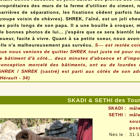
propriétaires des murs de la ferme d'utiliser du ciment, 
barrières de séparations, les fixations cèdent parfois fa
groupe voisin de chèvres). SHREK, l'aîné, est un joli che
les poils longs de son papa. Il a une bouille à croquer, 
de bonnes photos de lui... j'espère que ce sera bientôt le
joueur, facile à vivre. Quant à sa petite soeur, nous av
elle n'a malheureusement pas survécu.
S--- est restée co
que nous venions de quitter SHREK tout juste né pour n
le bâtiment d'à côté... deux minutes d'absence et d'imposs
conception morcelé des bâtiments, ont eu de lourdes 
SHREK /
SHREK (castré) est parti aux côtés de son a
(Hérault - 34)
SKADI & SETHI des Tour
SKADI :
mâle
SETHI :
mâle
sous
poss
Nés le
:
31-1