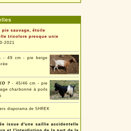
lles
 pie sauvage, étoile
lle tricolore presque unie
0-2021
A
- 49 cm - pie beige
brée
KO ?
- 45/46 cm - pie
age charbonné à poils
s
vers diaporama de SHREK
 issue d'une saillie accidentelle
 et l'interdiction de la part de la