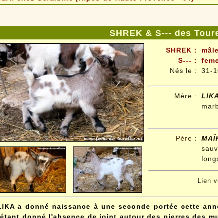
SHREK & S--- des Toure
SHREK :
mâle
S--- :
feme
Nés le
:
31-1
Mère :
LIK
mar
Père
:
MAÏ
sauv
long
Lien 
LIKA a donné naissance à une seconde portée cette année
(étant donné l'absence de joint autour des pierres des murs