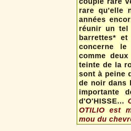
couple rare v
rare qu'elle 
années encor
réunir un tel
barrettes* e
concerne le
comme deux g
teinte de la 
sont à peine d
de noir dans 
importante d
d'O'HISSE...
OTILIO est m
mou du chevr