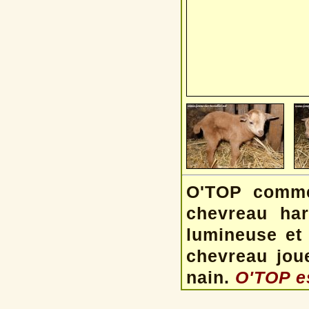
O'TOP comme 
chevreau ha
lumineuse et 
chevreau joue
nain.
O'TOP es