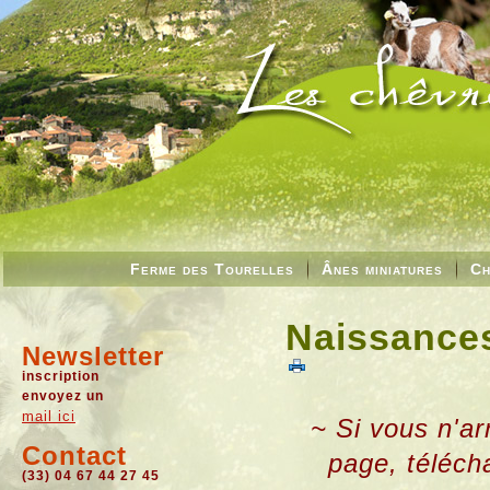
Ferme des Tourelles
Ânes miniatures
Ch
Naissances
Newsletter
inscription
envoyez un
mail ici
~ Si vous n'ar
Contact
page, téléch
(33) 04 67 44 27 45