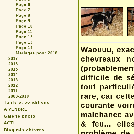
Page 6
Page 7
Page 8
Page 9
Page 10
Page 11
Page 12
Page 13
Page 14
Waouuu, exact
Mariages pour 2018
chevreaux no
2017
2016
(probablement 
2015
2014
difficile de 
2013
tout particul
2012
2011
rare, car cett
2008-2010
Tarifs et conditions
courante voir
A VENDRE
malchance av
Galerie photo
& feu... ell
ACTU
Blog minichèvres
problème de 