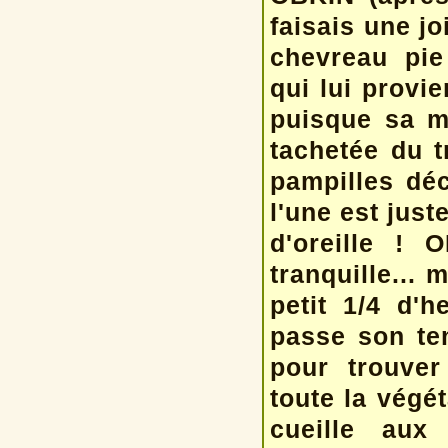
faisais une jo
chevreau pi
qui lui provie
puisque sa m
tachetée du t
pampilles déc
l'une est jus
d'oreille ! 
tranquille...
petit 1/4 d'h
passe son te
pour trouver
toute la végé
cueille aux