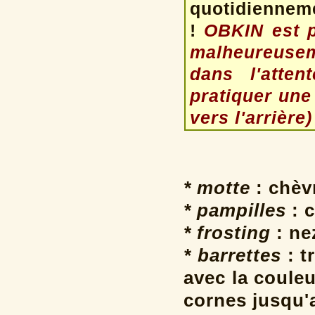
quotidiennem
!
OBKIN est pa
malheureusem
dans l'atten
pratiquer une
vers l'arrière)
* motte
: chèv
* pampilles
: c
* frosting
: ne
* barrettes
: t
avec la coule
cornes jusqu'