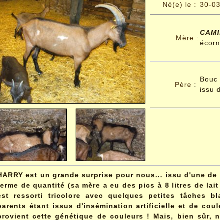
Né(e) le :
30-0
CAMI
Mère :
écor
Bouc 
Père
:
issu d
HARRY est un grande surprise pour nous... issu d'une de n
terme de quantité (sa mère a eu des pics à 8 litres de lait
est ressorti tricolore avec quelques petites tâches b
parents étant issus d'insémination artificielle et de cou
provient cette génétique de couleurs ! Mais, bien sûr, 