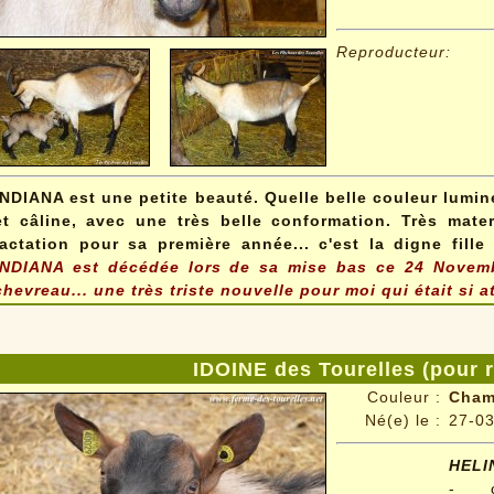
Reproducteur:
INDIANA est une petite beauté. Quelle belle couleur lumin
et câline, avec une très belle conformation. Très mate
lactation pour sa première année... c'est la digne fil
INDIANA est décédée lors de sa mise bas ce 24 Novem
chevreau... une très triste nouvelle pour moi qui était si a
IDOINE des Tourelles (pour 
Couleur :
Cham
Né(e) le :
27-0
HELI
- c