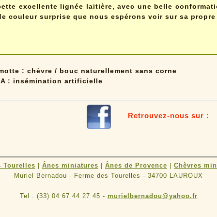
cette excellente lignée laitière, avec une belle conformati
de couleur surprise que nous espérons voir sur sa propr
 motte : chèvre / bouc naturellement sans corne
IA : insémination artificielle
Retrouvez-nous sur
 Tourelles
|
Ânes miniatures
|
Ânes de Provence
|
Chèvres min
Muriel Bernadou - Ferme des Tourelles - 34700 LAUROUX
Tel : (33) 04 67 44 27 45 -
murielbernadou@yahoo.fr