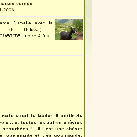
oisée cornue
4-2006
ante (jumelle avec la
e de Belissa) :
GUERITE
- noire & feu
mais aussi la leader. Il suffit de
 voix... et toutes les autres chèvres
t perturbées ! LILI est une chèvre
e, obéissante et très gourmande,