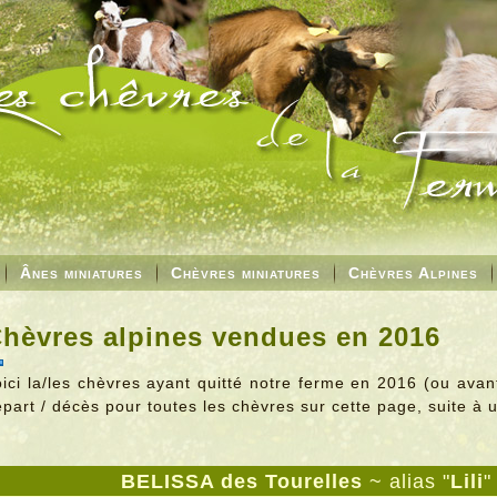
Ânes miniatures
Chèvres miniatures
Chèvres Alpines
hèvres alpines vendues en 2016
ici la/les chèvres ayant quitté notre ferme en 2016 (ou avant
part / décès pour toutes les chèvres sur cette page, suite à 
BELISSA des Tourelles
~ alias "
Lili