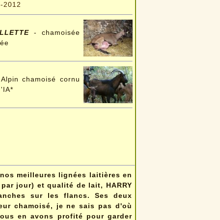
3-2012
LLETTE
- chamoisée
née
Alpin chamoisé cornu
'IA*
os meilleures lignées laitières en
 par jour) et qualité de lait, HARRY
lanches sur les flancs. Ses deux
leur chamoisé, je ne sais pas d'où
nous en avons profité pour garder