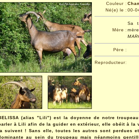
Couleur :
Cham
Né(e) le :
00-0
Sa t
Mère :
mèr
MAR
Père
:
Reproducteur:
BELISSA (alias "Lili") est la doyenne de notre troupeau 
parler à Lili afin de la guider en extérieur, elle obéit à la
la suivent ! Sans elle, toutes les autres sont perdues e
dominante au sein du troupeau mais néanmoins gentill