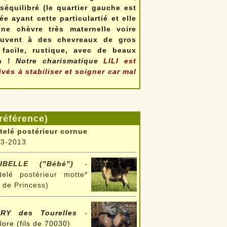
séquilibré (le quartier gauche est
ée ayant cette particulartié et elle
ne chèvre très maternelle voire
ouvent à des chevreaux de gros
 facile, rustique, avec de beaux
on !
Notre charismatique
LILI est
és à stabiliser et soigner car mal
référence)
telé postérieur cornue
03-2013
IBELLE ("Bébé")
-
telé postérieur motte*
le de Princess)
RY des Tourelles
-
olore (fils de 70030)