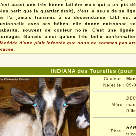
c'est aussi une très bonne laitière mais qui a un pis dé
plus petit que la quartier droit), c'est la seule de sa lign
ne l'a jamais transmis à sa descendance. LILI est u
fusionnelle avec ces bébés, elle donne naissance s
gabarits, souvent de couleur noire. C'est une lignée
cornages élancés ainsi qu'une très belle conformati
décédée d'une plaît infectée que nous ne sommes pas arriv
placée.
INDIANA des Tourelles (pour 
Couleur :
Man
Né(e) le :
09-
DEC
Mère :
man
(fil
HAR
Père
:
tric