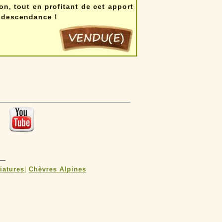
on, tout en profitant de cet apport
e descendance !
 :
iatures
|
Chèvres Alpines