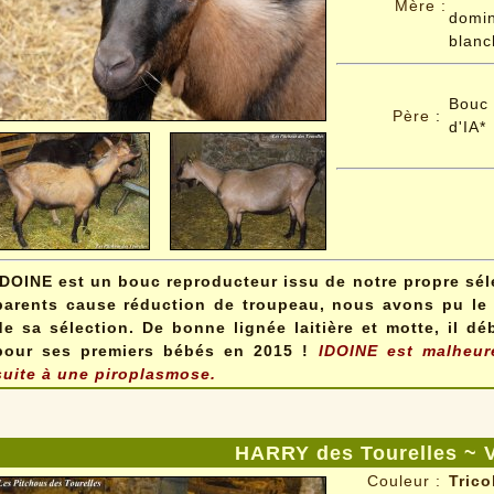
Mère :
domin
blanc
Bouc
Père
:
d'IA*
IDOINE est un bouc reproducteur issu de notre propre sél
parents cause réduction de troupeau, nous avons pu le g
de sa sélection. De bonne lignée laitière et motte, il dé
pour ses premiers bébés en 2015 !
IDOINE est malheur
suite à une piroplasmose.
HARRY des Tourelles ~ 
Couleur :
Trico